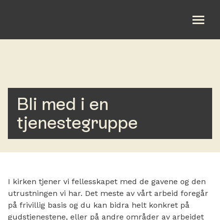
Jeg er ny
Våre møtepunkt
Bli med i en
Bli med
tjenestegruppe
Gi
Kalender
I kirken tjener vi fellesskapet med de gavene og den
Om oss
utrustningen vi har. Det meste av vårt arbeid foregår
på frivillig basis og du kan bidra helt konkret på
gudstjenestene, eller på andre områder av arbeidet